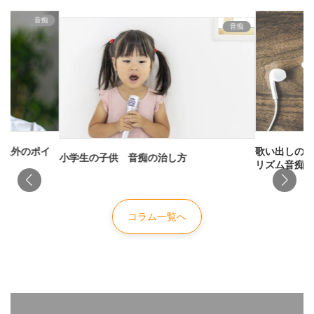
音痴
音痴
声以外のポイ
歌い出しのタ
小学生の子供 音痴の治し方
リズム音痴を
コラム一覧へ