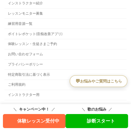
インストラクター紹介
レッスンモニター募集
練習用音源一覧
ボイトレポケット(音痴改善アプリ)
体験レッスン・生徒さまご予約
お問い合わせフォーム
プライバシーポリシー
特定商取引法に基づく表示
ご利用規約
インストラクター用
Copyright © 音痴改善 専門のオンラインレッスン All Rights Reserved.
＼
キャンペーン中！
／
＼
歌のお悩み
／
こちらのサイトはreCAPTCHAによって保護されており、Googleの
プライバシー
体験レッスン受付中
診断スタート
ポリシー
と
利用規約
が適用されます。