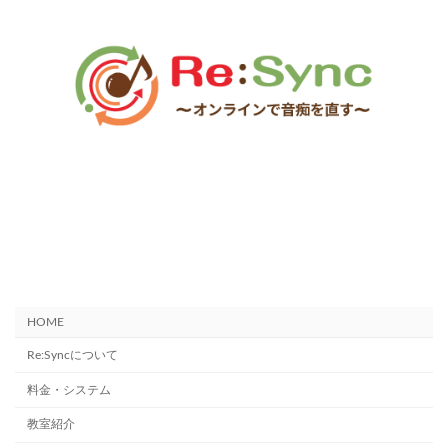
ア
ア
イ
イ
コ
コ
ン
ン
リ
リ
ン
ン
ク
ク
HOME
Re:Syncについて
料金・システム
教室紹介