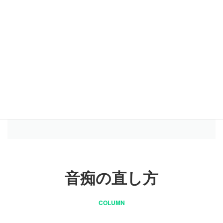
休校、退校したい場合はどのようにしたい
いですか？
プロ志望ですがレッスンを受ける事はでき
ますか？
音痴の直し方
COLUMN